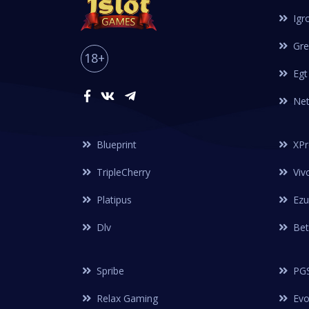
Igr
Gre
18+
Egt
Net
Blueprint
XPr
TripleCherry
Viv
Platipus
Ezu
Dlv
Bet
Spribe
PGS
Relax Gaming
Evo